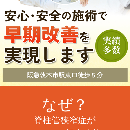
なぜ？
脊柱管狭窄症が