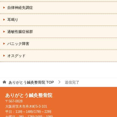
自律神経失調症
耳鳴り
過敏性腸症候群
パニック障害
オスグッド
ありがとう鍼灸整骨院
TOP
送信完了
ありがとう鍼灸整骨院
〒567-0828
大阪府茨木市舟木町5-3-101
平日：11時～14時/17時～22時
土曜日：9時～12時/16時～19時